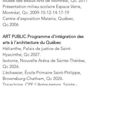
Musée des Beaux-Arts de Montréal, Qc. 2011
Présentation milieu scolaire Espace Verre,
Montréal, Qc.
2009-10-12-14-17-19
Centre d’exposition Materia, Québec,
Qc.2006
ART PUBLIC Programme d’intégration des
arts à l’architecture du Québec
Hélianthe, Palais de justice de Saint-
Hyacinthe, Qc 2027.
Isotonie, Nouvelle Aréna de Sainte-Thérèse,
Qc 2026.
L’échassier, École Primaire Saint-Philippe,
Brownsburg-Chatham, Qc 2026.
Trajectoire, CPE L’Antre-temps, Sainte -
Lucie-des-Laurentides, Qc 2025.
Dodécaèdre, Bibliothèque de Saint Adolphe
d’Howard, Qc , 2025.
Amoncellement, École Primaire Ste-
Bernadette, Joliette, QC 2025.
Tracé, CPE La Rose des Sables, Mirabel, Qc,
2024