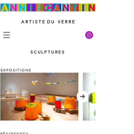
A R T I S T E D U V E R R E
SCULPTURES
EXPOSITIONS
RÉSIDENCES